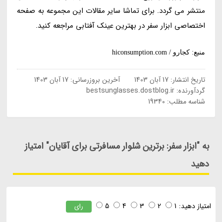
منتشر می گردد. برای تماشا سایر مقالات این مجموعه به صفحه
اختصاصی ابزار سفر در بهترین عینک آفتابی مراجعه کنید.
منبع: کجارو / hiconsumption.com
تاریخ انتشار:
17 آبان 1403
آخرین بروزرسانی:
17 آبان 1403
گردآورنده:
bestsunglasses.dostblog.ir
شناسه مطلب: 19340
به "ابزار سفر: برترین شلوار مسافرتی برای آقایان" امتیاز
دهید
امتیاز دهید:
1
2
3
4
5
رای