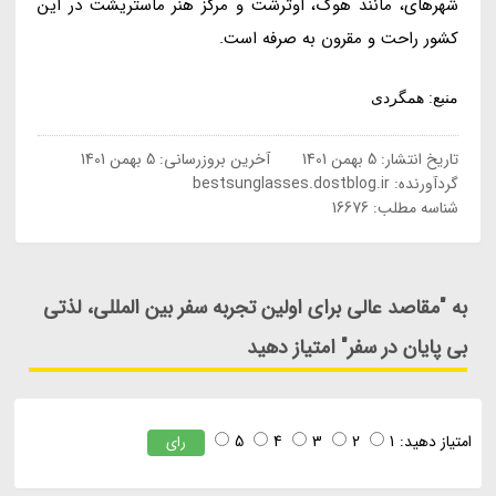
شهرهای، مانند هوگ، اوترشت و مرکز هنر ماستریشت در این
کشور راحت و مقرون به صرفه است.
منبع: همگردی
تاریخ انتشار:
5 بهمن 1401
آخرین بروزرسانی:
5 بهمن 1401
گردآورنده:
bestsunglasses.dostblog.ir
شناسه مطلب: 16676
به "مقاصد عالی برای اولین تجربه سفر بین المللی، لذتی
بی پایان در سفر" امتیاز دهید
امتیاز دهید:
1
2
3
4
5
رای