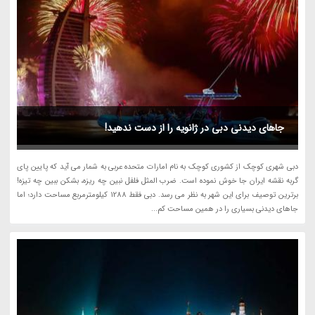
جاهای دیدنی دبی در ژانویه را از دست ندهید!
دبی شهری کوچک از کشوری کوچک به نام امارات متحده عربی به شمار می آید که پایین پای
گربه نقشه ایران جا خوش نموده است. ضرب المثل فلفل نبین چه ریزه، بشکن ببین چه تیزه!
برترین توصیف برای این شهر به نظر می رسد. دبی فقط 1288 کیلومترمربع مساحت دارد؛ اما
جاهای دیدنی بسیاری را در همین مساحت کم...