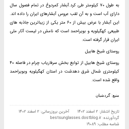
به طول 70 کیلومتر طی کرد.آبشار کمردوغ در تمام فصول سال
دارای آب است و به آن لقب عروس آبشارهای ایران را داده اند.
این آبشار با عرض بیش از 60 متر یکی از زیباترین جاذبه های
طبیعی کهگیلویه و بویراحمد است که نامش در لیست آثار ملی
ایران قرار گرفته است.
روستای شیخ هابیل
روستای شیخ هابیل از توابع بخش سرفاریاب چرام در فاصله 40
کیلومتری شمال شرق دهدشت در استان کهگیلویه وبویراحمد
واقع شده است.
منبع: گردشبان
تاریخ انتشار:
2 اسفند 1402
آخرین بروزرسانی:
2 اسفند 1402
گردآورنده:
bestsunglasses.dostblog.ir
شناسه مطلب: 19089