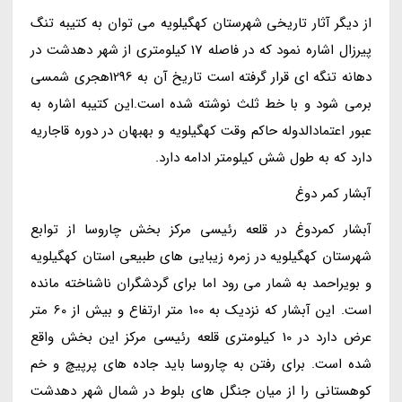
از دیگر آثار تاریخی شهرستان کهگیلویه می توان به کتیبه تنگ
پیرزال اشاره نمود که در فاصله 17 کیلومتری از شهر دهدشت در
دهانه تنگه ای قرار گرفته است تاریخ آن به 1296هجری شمسی
برمی شود و با خط ثلث نوشته شده است.این کتیبه اشاره به
عبور اعتمادالدوله حاکم وقت کهگیلویه و بهبهان در دوره قاجاریه
دارد که به طول شش کیلومتر ادامه دارد.
آبشار کمر دوغ
آبشار کمردوغ در قلعه رئیسی مرکز بخش چاروسا از توابع
شهرستان کهگیلویه در زمره زیبایی های طبیعی استان کهگیلویه
و بویراحمد به شمار می رود اما برای گردشگران ناشناخته مانده
است. این آبشار که نزدیک به 100 متر ارتفاع و بیش از 60 متر
عرض دارد در 10 کیلومتری قلعه رئیسی مرکز این بخش واقع
شده است. برای رفتن به چاروسا باید جاده های پرپیچ و خم
کوهستانی را از میان جنگل های بلوط در شمال شهر دهدشت