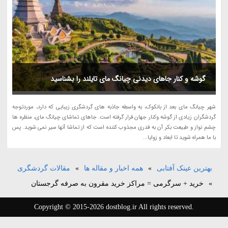
گوشه و کنار جاهای دیدنی چیانگ مای تایلند را بشناسید
شهر چیانگ مای بعد از بانکوک، به واسطه جاذبه های گردشگری زیبایی که دارد، موردتوجه
گردشگران زیادی از گوشه وکنار جهان قرار گرفته است. جاهای تماشای چیانگ مای، منظره ها
چشم نواز و طبیعت بکر آن به قدری مجذوب کننده است که از تماشا آنها سیر نمی شوید. پس
با ما همراه شوید تا ابعاد و زوایا...
بهترین عینک آفتابی
»
همه اخبار و مقاله ها
»
مقالات گردشگری
»
خرید + سرگرمی = مراکز خرید مقرون به صرفه گرجستان
Copyright © 2015-2026 dostblog.ir All rights reserved.