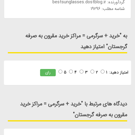
گردآورنده:
bestsunglasses.dostblog.ir
شناسه مطلب: 19296
به "خرید + سرگرمی = مراکز خرید مقرون به صرفه
گرجستان" امتیاز دهید
امتیاز دهید:
1
2
3
4
5
رای
دیدگاه های مرتبط با "خرید + سرگرمی = مراکز خرید
مقرون به صرفه گرجستان"