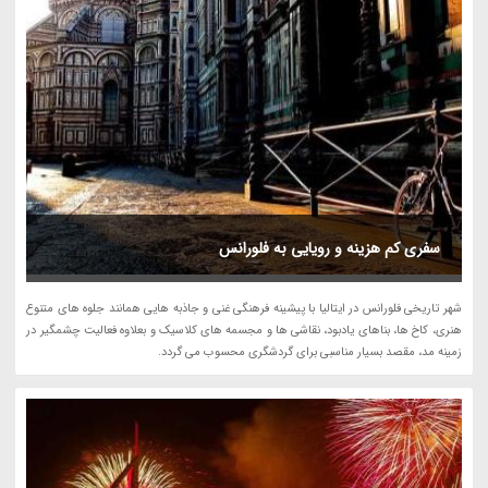
سفری کم هزینه و رویایی به فلورانس
شهر تاریخی فلورانس در ایتالیا با پیشینه فرهنگی غنی و جاذبه هایی همانند جلوه های متنوع
هنری، کاخ ها، بناهای یادبود، نقاشی ها و مجسمه های کلاسیک و بعلاوه فعالیت چشمگیر در
زمینه مد، مقصد بسیار مناسبی برای گردشگری محسوب می گردد.