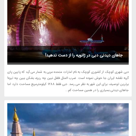
جاهای دیدنی دبی در ژانویه را از دست ندهید!
دبی شهری کوچک از کشوری کوچک به نام امارات متحده عربی به شمار می آید که پایین پای
گربه نقشه ایران جا خوش نموده است. ضرب المثل فلفل نبین چه ریزه، بشکن ببین چه تیزه!
برترین توصیف برای این شهر به نظر می رسد. دبی فقط 1288 کیلومترمربع مساحت دارد؛ اما
جاهای دیدنی بسیاری را در همین مساحت کم...