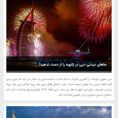
جاهای دیدنی دبی در ژانویه را از دست ندهید!
دبی شهری کوچک از کشوری کوچک به نام امارات متحده عربی به شمار می آید که پایین پای
گربه نقشه ایران جا خوش نموده است. ضرب المثل فلفل نبین چه ریزه، بشکن ببین چه تیزه!
برترین توصیف برای این شهر به نظر می رسد. دبی فقط 1288 کیلومترمربع مساحت دارد؛ اما
جاهای دیدنی بسیاری را در همین مساحت کم...