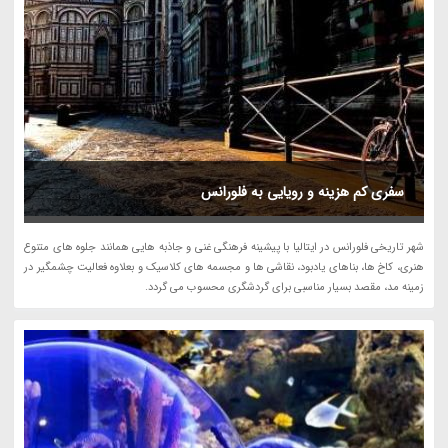
سفری کم هزینه و رویایی به فلورانس
شهر تاریخی فلورانس در ایتالیا با پیشینه فرهنگی غنی و جاذبه هایی همانند جلوه های متنوع
هنری، کاخ ها، بناهای یادبود، نقاشی ها و مجسمه های کلاسیک و بعلاوه فعالیت چشمگیر در
زمینه مد، مقصد بسیار مناسبی برای گردشگری محسوب می گردد.