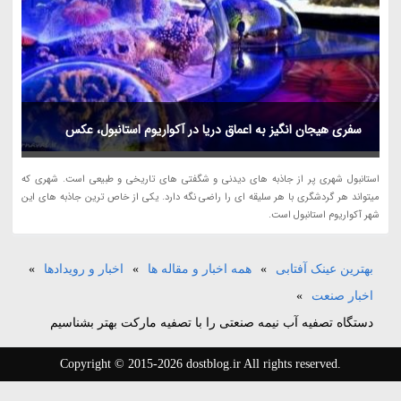
سفری هیجان انگیز به اعماق دریا در آکواریوم استانبول، عکس
استانبول شهری پر از جاذبه های دیدنی و شگفتی های تاریخی و طبیعی است. شهری که
میتواند هر گردشگری با هر سلیقه ای را راضی نگه دارد. یکی از خاص ترین جاذبه های این
شهر آکواریوم استانبول است.
بهترین عینک آفتابی
»
همه اخبار و مقاله ها
»
اخبار و رویدادها
»
اخبار صنعت
»
دستگاه تصفیه آب نیمه صنعتی را با تصفیه مارکت بهتر بشناسیم
Copyright © 2015-2026 dostblog.ir All rights reserved.