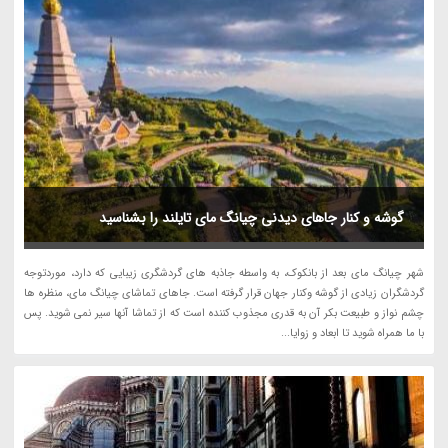
گوشه و کنار جاهای دیدنی چیانگ مای تایلند را بشناسید
شهر چیانگ مای بعد از بانکوک، به واسطه جاذبه های گردشگری زیبایی که دارد، موردتوجه
گردشگران زیادی از گوشه وکنار جهان قرار گرفته است. جاهای تماشای چیانگ مای، منظره ها
چشم نواز و طبیعت بکر آن به قدری مجذوب کننده است که از تماشا آنها سیر نمی شوید. پس
با ما همراه شوید تا ابعاد و زوایا...