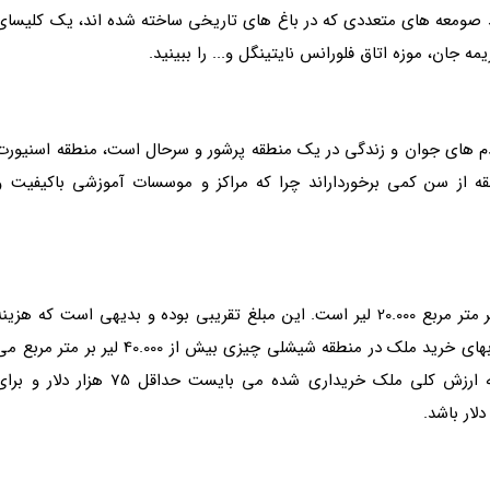
د صومعه های متعددی که در باغ های تاریخی ساخته شده اند، یک کلیسای
 جان، موزه اتاق فلورانس نایتینگل و... را ببینید.
دم های جوان و زندگی در یک منطقه پرشور و سرحال است، منطقه اسنیورت
قه از سن کمی برخورداراند چرا که مراکز و موسسات آموزشی باکیفیت و
بهای خرید ملک در استانبول، به طور میانه و به ازای هر متر مربع 20.000 لیر است. این مبلغ تقریبی بوده و بدیهی است که هزین
خرید ملک در مرکز شهر بهای بالاتری دارد. به طور مثال بهای خرید ملک در منطقه شیشلی چیزی بیش از 40.000 لیر بر متر مرب
باشد. توجه داشته باشید که برای دریافت اقامت ترکیه ارزش کلی ملک خریداری شده می بایست حداقل 75 هزار دلار و 