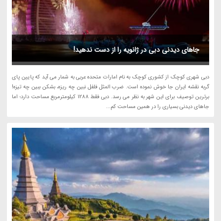
جاهای دیدنی دبی در ژانویه را از دست ندهید!
دبی شهری کوچک از کشوری کوچک به نام امارات متحده عربی به شمار می آید که پایین پای
گربه نقشه ایران جا خوش نموده است. ضرب المثل فلفل نبین چه ریزه، بشکن ببین چه تیزه!
برترین توصیف برای این شهر به نظر می رسد. دبی فقط 1288 کیلومترمربع مساحت دارد؛ اما
جاهای دیدنی بسیاری را در همین مساحت کم...