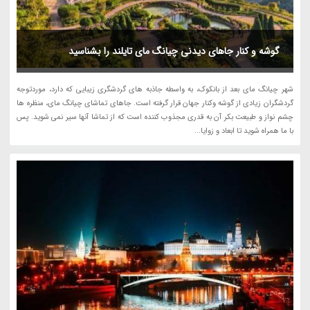
گوشه و کنار جاهای دیدنی چیانگ مای تایلند را بشناسید
شهر چیانگ مای بعد از بانکوک، به واسطه جاذبه های گردشگری زیبایی که دارد، موردتوجه
گردشگران زیادی از گوشه وکنار جهان قرار گرفته است. جاهای تماشای چیانگ مای، منظره ها
چشم نواز و طبیعت بکر آن به قدری مجذوب کننده است که از تماشا آنها سیر نمی شوید. پس
با ما همراه شوید تا ابعاد و زوایا...