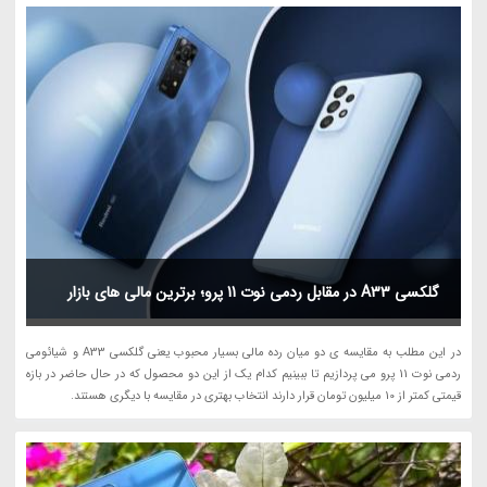
گلکسی A33 در مقابل ردمی نوت 11 پرو؛ برترین مالی های بازار
در این مطلب به مقایسه ی دو میان رده مالی بسیار محبوب یعنی گلکسی A33 و شیائومی
ردمی نوت 11 پرو می پردازیم تا ببینیم کدام یک از این دو محصول که در حال حاضر در بازه
قیمتی کمتر از 10 میلیون تومان قرار دارند انتخاب بهتری در مقایسه با دیگری هستند.