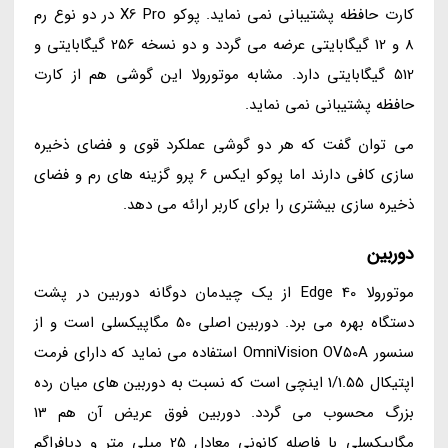
کارت حافظه پشتیبانی نمی نماید. پوکو X6 Pro در دو نوع رم
8 و 12 گیگابایتی عرضه می گردد و دو نسخه 256 گیگابایتی و
512 گیگابایتی دارد. مشابه موتورولا این گوشی هم از کارت
حافظه پشتیبانی نمی نماید.
می توان گفت که هر دو گوشی عملکرد قوی و فضای ذخیره
سازی کافی دارند اما پوکو ایکس 6 پرو گزینه های رم و فضای
ذخیره سازی بیشتری را برای کاربر ارائه می دهد.
دوربین
موتورولا Edge 40 از یک چیدمان دوگانه دوربین در پشت
دستگاه بهره می برد. دوربین اصلی 50 مگاپیکسلی است و از
سنسور OmniVision OV50A استفاده می نماید که دارای فرمت
اپتیکال 1/1.55 اینچی است که نسبت به دوربین های میان رده
بزرگ محسوب می گردد. دوربین فوق عریض آن هم 13
مگاپیکسلی با فاصله کانونی معادل 25 میلی متر و دیافراگم