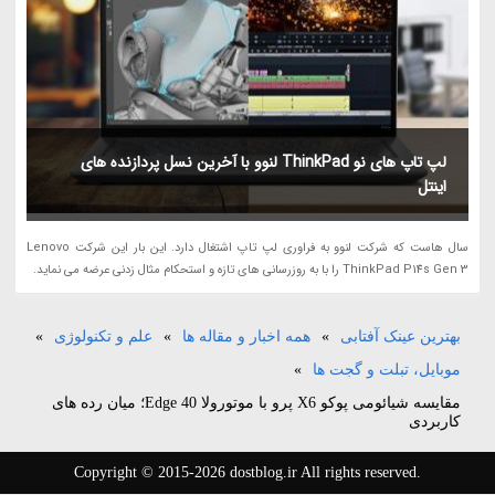
لپ تاپ های نو ThinkPad لنوو با آخرین نسل پردازنده های
اینتل
سال هاست که شرکت لنوو به فراوری لپ تاپ اشتغال دارد. این بار این شرکت Lenovo
ThinkPad P14s Gen 3 را با به روزرسانی های تازه و استحکام مثال زدنی عرضه می نماید.
بهترین عینک آفتابی
»
همه اخبار و مقاله ها
»
علم و تکنولوژی
»
موبایل، تبلت و گجت ها
»
مقایسه شیائومی پوکو X6 پرو با موتورولا Edge 40؛ میان رده های
کاربردی
Copyright © 2015-2026 dostblog.ir All rights reserved.