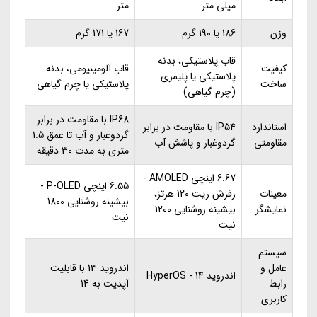
میلی متر
متر
وزن
186 یا 190 گرم
167 یا 171 گرم
قاب پلاستیکی، بدنه
کیفیت
قاب آلومینیومی، بدنه
پلاستیکی یا پلیمری
ساخت
پلاستیکی یا چرم گیاهی
(چرم گیاهی)
IP68 با مقاومت در برابر
استاندارد
IP54 با مقاومت در برابر
گردوغبار و آب تا عمق 1.5
مقاومتی
گردوغبار و پاشش آب
متری به مدت 30 دقیقه
6.67 اینچی AMOLED -
6.55 اینچی P-OLED -
معینات
رفرش ریت 120 هرتز،
بیشینه روشنایی 1800
نمایشگر
بیشینه روشنایی 1200
نیت
نیت
سیستم
عامل و
اندروید 13 با قابلیت
اندروید 14 - HyperOS
رابط
آپدیت به 14
کاربری