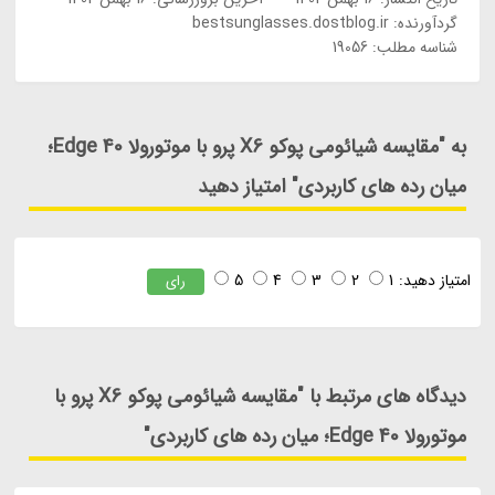
گردآورنده:
bestsunglasses.dostblog.ir
شناسه مطلب: 19056
به "مقایسه شیائومی پوکو X6 پرو با موتورولا Edge 40؛
میان رده های کاربردی" امتیاز دهید
امتیاز دهید:
1
2
3
4
5
رای
دیدگاه های مرتبط با "مقایسه شیائومی پوکو X6 پرو با
موتورولا Edge 40؛ میان رده های کاربردی"