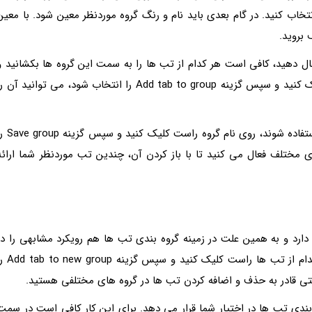
ید و سپس گزینه Add tab to new group را انتخاب کنید. در گام بعدی باید نام و رنگ گروه موردنظر معین شود. با معی
 بروید.
ال دهید، کافی است هر کدام از تب ها را به سمت این گروه ها بکشانید و
رها کنید. همچنین اگر روی هرکدام از تب ها راست کلیک کنید و سپس گزینه Add tab to group را انتخاب شود، می توانید آن 
اگر فکر می کنید برخی از این گروه ها قرار است مرتبا استفاده شوند، روی نام گروه راس
ای مختلف فعال می کنید تا با باز کردن آن، چندین تب موردنظر شما ارائه
رد و به همین علت در زمینه گروه بندی تب ها هم رویکرد مشابهی را در
نظر گرفته است. در این مرورگر هم کافی است روی هرکدام از تب ها راست کلیک کنید و
تی قادر به حذف و اضافه کردن تب ها در گروه های مختلفی هستید.
ه بندی تب ها در اختیار شما قرار می دهد. برای این کار کافی است در سمت