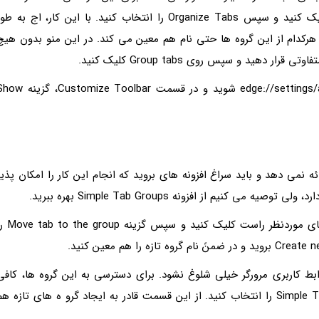
چپ بخش فوقانی روی آیکن Tab actions menu کلیک کنید و سپس Organize Tabs را انتخاب کنید. با این کار، اج به ط
رکدام از این گروه ها حتی نام هم معین می کند. در این منو بدون هیچ
هید و سپس روی Group tabs کلیک کنید.
اگر نمی توانید این آیکن را ببینید، راهی edge://settings/appearance شوید و در قسمت ustomize Toolbar
 نمی دهد و باید سراغ افزونه های بروید که انجام این کار را امکان پذیر
کنیم از افزونه Simple Tab Groups بهره ببرید.
بعد از دانلود و نصب این افزونه، روی هرکدام از تب های موردنظر راست کلیک کنید و س
ابط کاربری مرورگر خیلی شلوغ نشود. برای دسترسی به این گروه ها، کافی
است روی آیکن افزونه کلیک کنید و سپس Simple Tab Groups را انتخاب کنید. از این قسمت قادر به ایجاد گرو ه های تازه ه