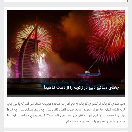
جاهای دیدنی دبی در ژانویه را از دست ندهید!
دبی شهری کوچک از کشوری کوچک به نام امارات متحده عربی به شمار می آید که پایین پای
گربه نقشه ایران جا خوش نموده است. ضرب المثل فلفل نبین چه ریزه، بشکن ببین چه تیزه!
برترین توصیف برای این شهر به نظر می رسد. دبی فقط 1288 کیلومترمربع مساحت دارد؛ اما
جاهای دیدنی بسیاری را در همین مساحت کم...