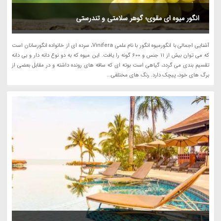
انگور میوه ای مقوی؛ گوهر سلامتی و تندرستی
آشنایی اجمالی با انگورمیوه انگور با نام علمی Vinifera، سرده ای از خانواده انگورسانان است
که می توان بیش از 11 جنس و 600 گونه را یافت. این میوه که به دو نوع دانه دار و بی دانه
تقسیم بندی می گردد، گیاهی است بوته ای که ساقه های رونده داشته و در مقابل بعضی از
برگ های خود، پیچک دارد. رنگ های مختلفی...