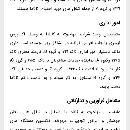
گروه A روانشناس بالینی با کد 4151 و گروه A و داروساز با ناک
3131 و گروه A از جمله شغل های مورد احتیاج کانادا هستند.
امور اداری
متقاضیان واجد شرایط مهاجرت به کانادا به وسیله اکسپرس
اینتری یا جاب آفر می توانند در مشاغل زیر مجموعه امور اداری
مانند دستیار امور اداری ناک 1241 و گروه B، کارمند دفتری ناک
2175 وگروه A، نماینده خدمات مشتریان با ناک 6551 و گروه C،
کارمند ورود اطلاعات ناک 1422 و گروه C، و دستیار حقوقی ناک
1242 و گروه B مشغول به کار شوند و به اقامت دائم کانادا
دست یابند.
مشاغل فراوریی و تدارکاتی
علاقمندان مهاجرت به کانادا با اشتغال در شغل هایی نظیر
جوشکار و اپراتور تجهیزات مربوطه، تکنسین دستگاه های
فراوریی، اپراتور دستگاه های فراوریی، مونتاژ کار، سوپروایزر