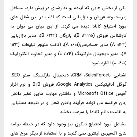
یکی از بخش هایی که آینده رو به رشدی در پیش دارد، مشاغل
زیرمجموعه فروش و بازاریابی است که اغلب در بین شغل های
مورد احتیاج کانادا دیده می گردد. از این میان می توان به
کارشناس فروش (6235، B)، بازرگان (6222 B)، مدیر بازاریابی
(0124 A) مدیر حسابرسی(0601 A)، اکانت منیجر تبلیغات (1123
A)، مدیر دیجیتال مارکتینگ (0124 0) و مدیر تجارت الکترونیک
(0601 0) اشاره نمود.
آشنایی باCRM ،SalesForce، دیجیتال مارکتینگ، سئو SEO،
گوگل آنالیتیکس Google Analytics، فروش B2B و نرم افزار
آفیس Microsoft Office و داشتن مهارت هایی نظیر دانش
زبان فرانسه می تواند فرآیند یافتن شغل و در نتیجه دستیابی
به اقامت دائم کانادا را سرعت بخشد.
مشاغل مورد احتیاج دیگری نیز وجود دارد که در حیطه برنامه
های اکسپرس اینتری نمی گنجد و با استفاده از دیگر طرح های