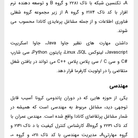
A، تکنسین شبکه با ناک 2281 و گروه B و توسعه دهنده نرم
افزار با کد ناک 2174 و گروه A از زیر مجموعه گروه شغلی
فناوری اطلاعات و از جمله مشاغل پرعایدی کانادا محسوب می
شوند.
داشتن مهارت های نظیر جاوا Java، جاوا اسکریپت
Javascript، لینوکس Linux ،SQL، پایتون Python، سی شارپ
#C و سی C / سی پلاس پلاس ++C می تواند در یافتن شغل
متقاضی را در اولویت کارفرما قرار دهد.
مهندسی
یکی از حوزه هایی که در دوران پاندومی کرونا آسیب قابل
توجهی دید، مشاغل مربوط به مهندسی است که همیشه در
شمار مشاغل پرتقاضای کانادا واقع شده است. مهندس عمران با
کد ناک 2231 و گروهB، کارشناس کنترل کیفیت با د ناک 2141 و
گروه مهارتیA، مدیریت مهندسی با کد ناک 0211 و گروه 0،