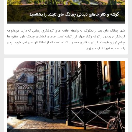
گوشه و کنار جاهای دیدنی چیانگ مای تایلند را بشناسید
شهر چیانگ مای بعد از بانکوک، به واسطه جاذبه های گردشگری زیبایی که دارد، موردتوجه
گردشگران زیادی از گوشه وکنار جهان قرار گرفته است. جاهای تماشای چیانگ مای، منظره ها
چشم نواز و طبیعت بکر آن به قدری مجذوب کننده است که از تماشا آنها سیر نمی شوید. پس
با ما همراه شوید تا ابعاد و زوایا...