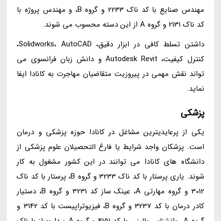
مهندس صنایع با کد ناک 2233 و گروه B، و مهندس پروژه با
کد ناک 2131 و گروه A از این دسته محسوب می شوند.
داشتن تسلط کافی در ابزار دقیق، Solidworks، AutoCAD،
کنترل کیفیت، Autodesk Revit و دانش زبان فرانسوی می
تواند نقش مهمی در پیروزیت متقاضیان مهاجرت به کانادا ایفا
نماید.
پزشکی
یکی از پرعایدیترین مشاغل در کانادا حوزه پزشکی و درمان
است. پزشکان واجد شرایط یا فارغ التحصیلان علوم پزشکی از
دانشگاه های کانادا می توانند در این کشور مشغول به کار
شوند. یاری پرستار با کد ناک 3233 و گروه B، پرستار با کد ناک
3012 و گروه مهارتی A، عینک ساز کد 3231 و گروه B، دستیار
کادر درمان با کد 3237 و گروه B، فیزیوتراپیست با کد 3142 و