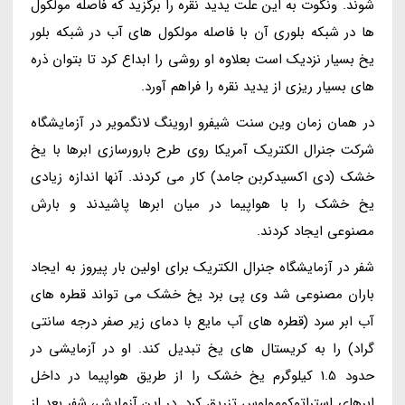
شوند. ونگوت به این علت یدید نقره را برگزید که فاصله مولکول
ها در شبکه بلوری آن با فاصله مولکول های آب در شبکه بلور
یخ بسیار نزدیک است بعلاوه او روشی را ابداع کرد تا بتوان ذره
های بسیار ریزی از یدید نقره را فراهم آورد.
در همان زمان وین سنت شیفرو اروینگ لانگمویر در آزمایشگاه
شرکت جنرال الکتریک آمریکا روی طرح بارورسازی ابرها با یخ
خشک (دی اکسیدکربن جامد) کار می کردند. آنها اندازه زیادی
یخ خشک را با هواپیما در میان ابرها پاشیدند و بارش
مصنوعی ایجاد کردند.
شفر در آزمایشگاه جنرال الکتریک برای اولین بار پیروز به ایجاد
باران مصنوعی شد وی پی برد یخ خشک می تواند قطره های
آب ابر سرد (قطره های آب مایع با دمای زیر صفر درجه سانتی
گراد) را به کریستال های یخ تبدیل کند. او در آزمایشی در
حدود 1.5 کیلوگرم یخ خشک را از طریق هواپیما در داخل
ابرهای استراتوکومولوس تزریق کرد. در این آزمایش، شفر بعد از