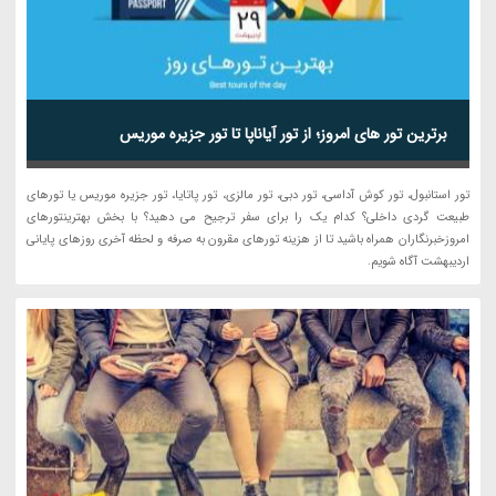
برترین تور های امروز؛ از تور آیاناپا تا تور جزیره موریس
تور استانبول، تور کوش آداسی، تور دبی، تور مالزی، تور پاتایا، تور جزیره موریس یا تورهای
طبیعت گردی داخلی؟ کدام یک را برای سفر ترجیح می دهید؟ با بخش بهترینتورهای
امروزخبرنگاران همراه باشید تا از هزینه تورهای مقرون به صرفه و لحظه آخری روزهای پایانی
اردیبهشت آگاه شویم.