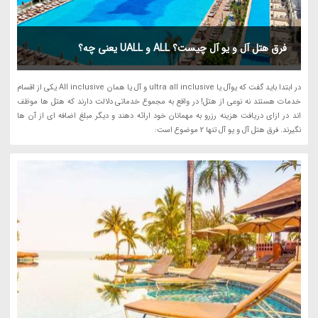
فرق هتل آل و یو آل چیست؟ ALL و UALL یعنی چه؟
در ابتدا باید گفت که یوآل یا ultra all inclusive و آل یا همان All inclusive یکی از اقسام
خدمات هستند نه نوعی از هتل! در واقع به مجموع خدماتی دلالت دارند که هتل ها موظف
اند در ازای دریافت هزینه رزرو به مهمانان خود ارائه دهند و دیگر مبلغ اضافه ای از آن ها
نگیرند. فرق هتل آل و یو آل تنها 2 موضوع است: