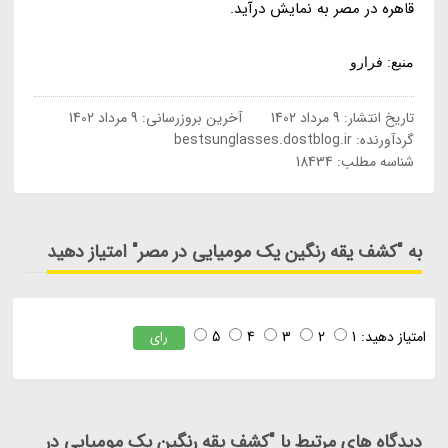
قاهره در مصر به نمایش درآید.
منبع: فرارو
تاریخ انتشار:
9 مرداد 1402
آخرین بروزرسانی:
9 مرداد 1402
گردآورنده:
bestsunglasses.dostblog.ir
شناسه مطلب: 18434
به "کشف یقه رنگین یک مومیایی در مصر" امتیاز دهید
امتیاز دهید:
1
2
3
4
5
رای
دیدگاه های مرتبط با "کشف یقه رنگین یک مومیایی در